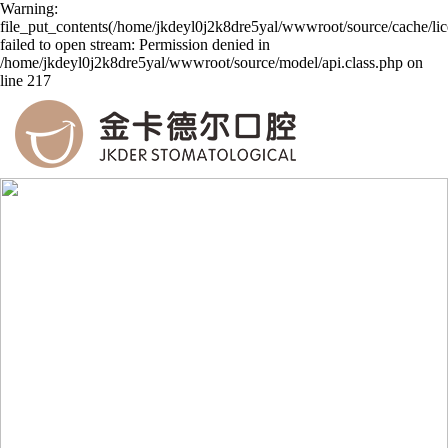
Warning:
file_put_contents(/home/jkdeyl0j2k8dre5yal/wwwroot/source/cache/li
failed to open stream: Permission denied in
/home/jkdeyl0j2k8dre5yal/wwwroot/source/model/api.class.php on
line 217