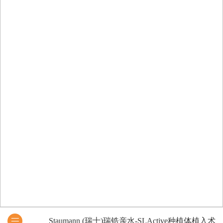
Staumann (瑞士)瑞锆亲水-SLActive种植体植入术