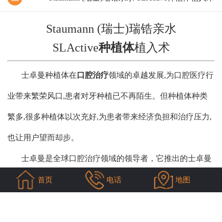
Staumann (瑞士)瑞锆亲水
SLActive
种植体
植入术
士卓曼种植体在
口腔治疗
领域的卓越发展,为口腔医疗行
业带来繁荣风口,患者对牙种植已不再陌生。但种植体种类
繁多,很多种植体以次充好,为患者带来经济负担和治疗压力,
也让用户望而却步。
士卓曼是全球口腔治疗领域的领导者，它推出的士卓曼
种植体的高种植成功率，解除种牙患者顾虑，成为口腔医学
首页
电话
地图
界的公认标杆。
士卓曼种植体为典型的非埋入式代表植体，把与人体生